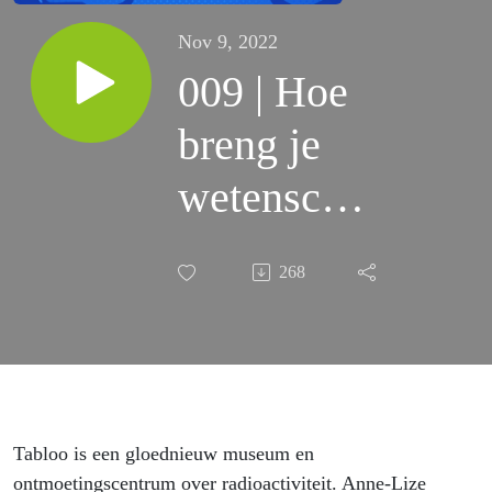
Nov 9, 2022
009 | Hoe
breng je
wetenschap
in een
268
museum? |
Anne-Lize
Kochuyt
Tabloo is een gloednieuw museum en
ontmoetingscentrum over radioactiviteit. Anne-Lize